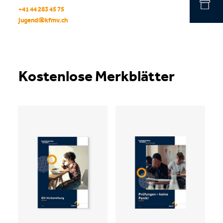
+41 44 283 45 75
jugend
@
kfmv
.
ch
Kostenlose Merkblätter