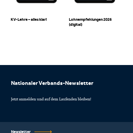
KV-Lehre – alles klar!
Lohnempfehlungen 2026
(digital)
Footer
Nationaler Verbands-Newsletter
Jetzt anmelden und auf dem Laufenden bleiben!
Newsletter