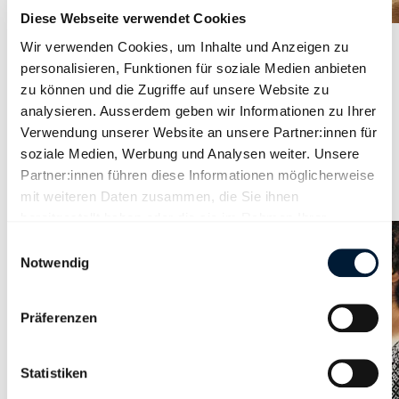
Diese Webseite verwendet Cookies
Wir verwenden Cookies, um Inhalte und Anzeigen zu
Für Mitglieder
personalisieren, Funktionen für soziale Medien anbieten
Vergünstigungen
zu können und die Zugriffe auf unsere Website zu
analysieren. Ausserdem geben wir Informationen zu Ihrer
Als Mitglied des Kaufmännischen Verbands Schweiz erhalten Sie
Verwendung unserer Website an unsere Partner:innen für
zahlreiche Vergünstigungen und Preisvorteile.
soziale Medien, Werbung und Analysen weiter. Unsere
Partner:innen führen diese Informationen möglicherweise
mit weiteren Daten zusammen, die Sie ihnen
bereitgestellt haben oder die sie im Rahmen Ihrer
Nutzung der Dienste gesammelt haben.
Einwilligungsauswahl
Notwendig
Präferenzen
Statistiken