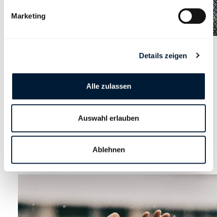
Marketing
Für Mitglieder
Details zeigen
Studiendarlehen des
Kaufmännischen Verbands
Alle zulassen
Schweiz
Treuen Mitgliedern gewährt der Kaufmännische Verband
Auswahl erlauben
Studiendarlehen zu interessanten Konditionen.
Ablehnen