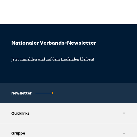
Footer
Nationaler Verbands-Newsletter
Jetzt anmelden und auf dem Laufenden bleiben!
Newsletter
Quicklinks
AGB und Datenschutzbestimmungen
Cookie-Einstellungen
Gruppe
Impressum