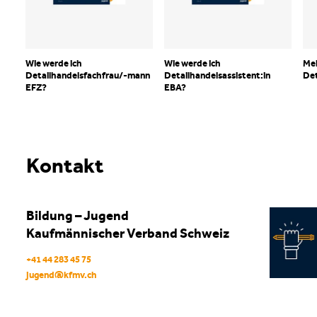
Wie werde ich
Wie werde ich
Mei
Detailhandelsfachfrau/-mann
Detailhandelsassistent:in
Det
EFZ?
EBA?
Kontakt
Bildung – Jugend
Kaufmännischer Verband Schweiz
+41 44 283 45 75
jugend
@
kfmv
.
ch