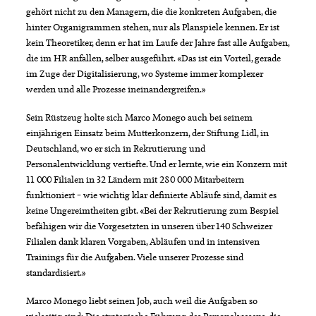
gehört nicht zu den Managern, die die konkreten Aufgaben, die
hinter Organigrammen stehen, nur als Planspiele kennen. Er ist
kein Theoretiker, denn er hat im Laufe der Jahre fast alle Aufgaben,
die im HR anfallen, selber ausgeführt. «Das ist ein Vorteil, gerade
im Zuge der Digitalisierung, wo Systeme immer komplexer
werden und alle Prozesse ineinandergreifen.»
Sein Rüstzeug holte sich Marco Monego auch bei seinem
einjährigen Einsatz beim Mutterkonzern, der Stiftung Lidl, in
Deutschland, wo er sich in Rekrutierung und
Personalentwicklung vertiefte. Und er lernte, wie ein Konzern mit
11 000 Filialen in 32 Ländern mit 280 000 Mitarbeitern
funktioniert – wie wichtig klar definierte Abläufe sind, damit es
keine Ungereimtheiten gibt. «Bei der Rekrutierung zum Bespiel
befähigen wir die Vorgesetzten in unseren über 140 Schweizer
Filialen dank klaren Vorgaben, Abläufen und in intensiven
Trainings für die Aufgaben. Viele unserer Prozesse sind
standardisiert.»
Marco Monego liebt seinen Job, auch weil die Aufgaben so