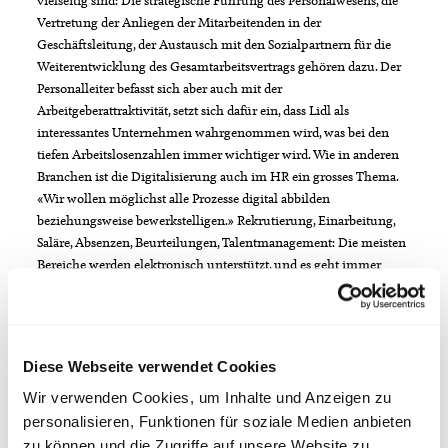
vielseitig sind: Die strategische Führung des Personalwesens, die
Vertretung der Anliegen der Mitarbeitenden in der
Geschäftsleitung, der Austausch mit den Sozialpartnern für die
Weiterentwicklung des Gesamtarbeitsvertrags gehören dazu. Der
Personalleiter befasst sich aber auch mit der
Arbeitgeberattraktivität, setzt sich dafür ein, dass Lidl als
interessantes Unternehmen wahrgenommen wird, was bei den
tiefen Arbeitslosenzahlen immer wichtiger wird. Wie in anderen
Branchen ist die Digitalisierung auch im HR ein grosses Thema.
«Wir wollen möglichst alle Prozesse digital abbilden
beziehungsweise bewerkstelligen.» Rekrutierung, Einarbeitung,
Saläre, Absenzen, Beurteilungen, Talentmanagement: Die meisten
Bereiche werden elektronisch unterstützt, und es geht immer
darum, die Abläufe möglichst effizient zu gestalten. Bei der
Besetzung von Führungsfunktionen zum Beispiel finden mit den
Bewerbern Videointerviews statt. Erst danach lädt Lidl Schweiz
diejenigen Bewerberinnen und Bewerber, die in Frage kommen,
Diese Webseite verwendet Cookies
zum Gespräch ein. Die Digitalisierung hat Auswirkungen auf
Monegos Jobprofil: «25 Prozent meiner Tätigkeiten sind
Wir verwenden Cookies, um Inhalte und Anzeigen zu
Informatikaufgaben.»
personalisieren, Funktionen für soziale Medien anbieten
zu können und die Zugriffe auf unsere Website zu