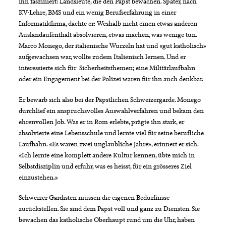
ihn fasziniert: Landsleute, die den Papst bewachen. Später, nach
KV-Lehre, BMS und ein wenig Berufserfahrung in einer
Informatikfirma, dachte er: Weshalb nicht einen etwas anderen
Auslandaufenthalt absolvieren, etwas machen, was wenige tun.
Marco Monego, der italienische Wurzeln hat und «gut katholisch»
aufgewachsen war, wollte zudem Italienisch lernen. Und er
interessierte sich für Sicherheitsthemen; eine Militärlaufbahn
oder ein Engagement bei der Polizei waren für ihn auch denkbar.
Er bewarb sich also bei der Päpstlichen Schweizergarde. Monego
durchlief ein anspruchsvolles Auswahlverfahren und bekam den
ehrenvollen Job. Was er in Rom erlebte, prägte ihn stark, er
absolvierte eine Lebensschule und lernte viel für seine berufliche
Laufbahn. «Es waren zwei unglaubliche Jahre», erinnert er sich.
«Ich lernte eine komplett andere Kultur kennen, übte mich in
Selbstdisziplin und erfuhr, was es heisst, für ein grösseres Ziel
einzustehen.»
Schweizer Gardisten müssen die eigenen Bedürfnisse
zurückstellen. Sie sind dem Papst voll und ganz zu Diensten. Sie
bewachen das katholische Oberhaupt rund um die Uhr, haben