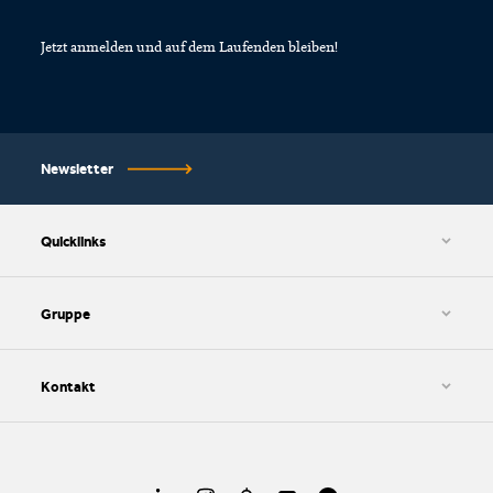
Jetzt anmelden und auf dem Laufenden bleiben!
Newsletter
Quicklinks
AGB und Datenschutzbestimmungen
Cookie-Einstellungen
Gruppe
Impressum
HWZ AG
SIB AG
Kontakt
SIZ AG
kv edupool AG