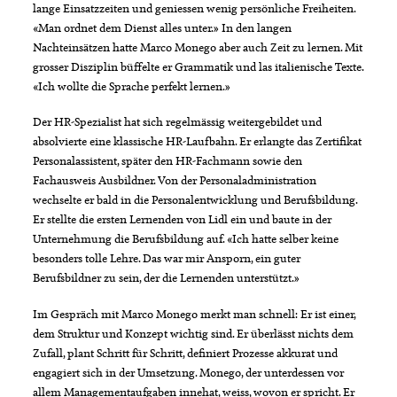
lange Einsatzzeiten und geniessen wenig persönliche Freiheiten.
«Man ordnet dem Dienst alles unter.» In den langen
Nachteinsätzen hatte Marco Monego aber auch Zeit zu lernen. Mit
grosser Disziplin büffelte er Grammatik und las italienische Texte.
«Ich wollte die Sprache perfekt lernen.»
Der HR-Spezialist hat sich regelmässig weitergebildet und
absolvierte eine klassische HR-Laufbahn. Er erlangte das Zertifikat
Personalassistent, später den HR-Fachmann sowie den
Fachausweis Ausbildner. Von der Personaladministration
wechselte er bald in die Personalentwicklung und Berufsbildung.
Er stellte die ersten Lernenden von Lidl ein und baute in der
Unternehmung die Berufsbildung auf. «Ich hatte selber keine
besonders tolle Lehre. Das war mir Ansporn, ein guter
Berufsbildner zu sein, der die Lernenden unterstützt.»
Im Gespräch mit Marco Monego merkt man schnell: Er ist einer,
dem Struktur und Konzept wichtig sind. Er überlässt nichts dem
Zufall, plant Schritt für Schritt, definiert Prozesse akkurat und
engagiert sich in der Umsetzung. Monego, der unterdessen vor
allem Managementaufgaben innehat, weiss, wovon er spricht. Er