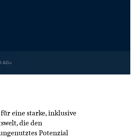
D AG»
ür eine starke, inklusive
swelt, die den
ungenutztes Potenzial