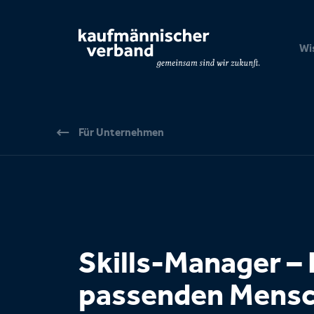
Seitennavigation & Suche
Wi
Für Unternehmen
Skills-Manager –
passenden Mens