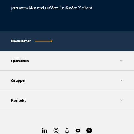
Jetzt anmelden und auf dem Laufenden bleiben!
Newsletter
Quicklinks
AGB und Datenschutzbestimmungen
Cookie-Einstellungen
Gruppe
Impressum
HWZ AG
SIB AG
Kontakt
SIZ AG
kv edupool AG