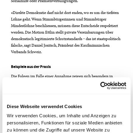
Sozialhilfe oder Prämienverbilligungen.
«Direkte Demokratie darf nicht dort enden, wo es um die tiefsten
Löhne geht. Wenn Stimmbürgerinnen und Stimmbürger
Mindestlöhne beschliessen, müssen diese Entscheide respektiert
werden. Die Motion Ettlin stellt private Vereinbarungen über
demokratisch legitimierte Schutzstandards – das ist staatspolitisch
falsch», sagt Daniel Jositsch, Präsident des Kaufmännischen
Verbands Schweiz.
Beispiele aus der Praxis
Die Folgen im Falle einer Annahme zeigen sich besonders in
Branchen und Regionen mit tiefen Löhnen oder hohem
Lohndruck. Besonders betroffen sind Frauen mit Teilzeitpensen.
GAV sorgen für ausgewogene Lösungen, die den Besonderheiten
einer Branche Rechnung tragen. Sie regeln Arbeitszeiten, Zulagen,
Diese Webseite verwendet Cookies
Aus- und Weiterbildungen sowie weitere Arbeitsbedingungen.
Mindestlöhne sind ebenfalls elementarer Bestandteil von GAV. Sie
Wir verwenden Cookies, um Inhalte und Anzeigen zu
sind insbesondere dort relevant, wo keine vom Volk
personalisieren, Funktionen für soziale Medien anbieten
beschlossenen regionalen Mindestlöhne bestehen oder regionale
zu können und die Zugriffe auf unsere Website zu