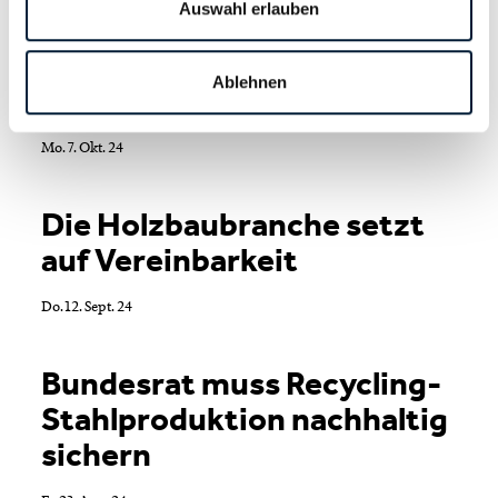
Auswahl erlauben
Nullserie Kaufleute 2023
Ablehnen
EBA und EFZ
Mo. 7. Okt. 24
Die Holzbaubranche setzt
auf Vereinbarkeit
Do. 12. Sept. 24
Bundesrat muss Recycling-
Stahlproduktion nachhaltig
sichern