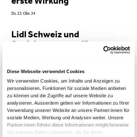
erste Wirkung
Di. 22. Okt. 24
Lidl Schweiz und
Sozialpartner verlängern
GAV
Mo. 21. Okt. 24
Diese Webseite verwendet Cookies
Wir verwenden Cookies, um Inhalte und Anzeigen zu
Stahl Gerlafingen muss
personalisieren, Funktionen für soziale Medien anbieten
bleiben! (Kundgebung in
zu können und die Zugriffe auf unsere Website zu
analysieren. Ausserdem geben wir Informationen zu Ihrer
Bern)
Verwendung unserer Website an unsere Partner:innen für
soziale Medien, Werbung und Analysen weiter. Unsere
Mo. 21. Okt. 24
Partner:innen führen diese Informationen möglicherweise
mit weiteren Daten zusammen, die Sie ihnen