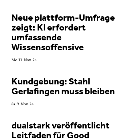
Mediacorner
Neue plattform-Umfrage
News & Medienmitteilungen
zeigt: KI erfordert
Studien & Umfragen
umfassende
Newsletter
Wissensoffensive
Unser Blog: Alles rund um Bildung und Beruf
[Post aus der Zukunft]
Mo. 11. Nov. 24
«kfmv talks» - Der Podcast-Channel des Kaufmännischen
Verbands Schweiz
Kundgebung: Stahl
Gerlafingen muss bleiben
Art
Sa. 9. Nov. 24
Zurücksetzen
dualstark veröffentlicht
Leitfaden für Good