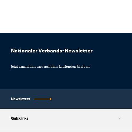
Footer
Nationaler Verbands-Newsletter
Jetzt anmelden und auf dem Laufenden bleiben!
Newsletter
Quicklinks
AGB und Datenschutzbestimmungen