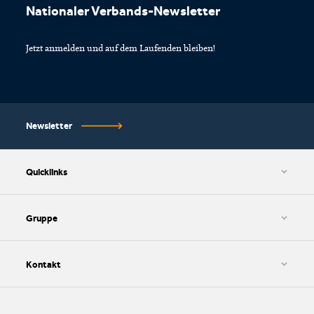
Nationaler Verbands-Newsletter
Jetzt anmelden und auf dem Laufenden bleiben!
Newsletter
Quicklinks
AGB und Datenschutzbestimmungen
Cookie-Einstellungen
Gruppe
Impressum
HWZ AG
SIB AG
Kontakt
SIZ AG
kv edupool AG