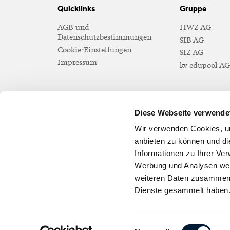
Quicklinks
Gruppe
AGB und
HWZ AG
Datenschutzbestimmungen
SIB AG
Cookie-Einstellungen
SIZ AG
Impressum
kv edupool AG
Diese Webseite verwende
Kontakt
Wir verwenden Cookies, um
Kaufmännischer Verband Schweiz
anbieten zu können und di
Reitergasse 9
Informationen zu Ihrer Ve
Postfach
Werbung und Analysen weit
CH-8021 Zürich
weiteren Daten zusammen, 
Dienste gesammelt haben
T +41 44 283 45 45
info
@
kfmv
.
ch
Einwilligungsauswahl