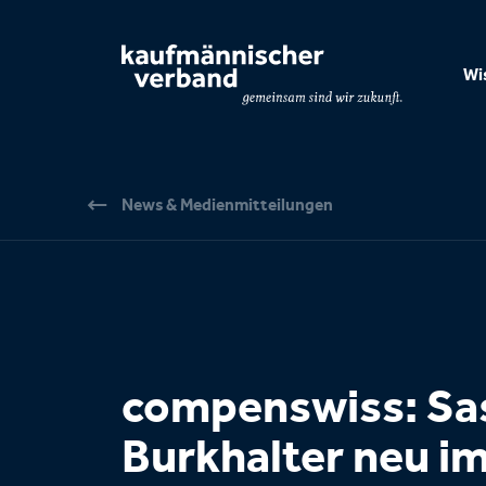
Seitennavigation & Suche
Wi
News & Medienmitteilungen
compenswiss: Sa
Burkhalter neu i