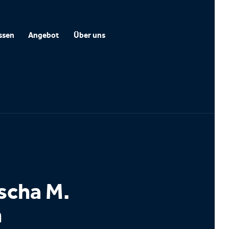
ssen
Angebot
Über uns
scha M.
m