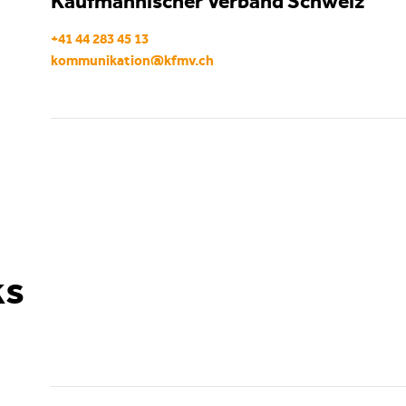
Kaufmännischer Verband Schweiz
+41 44 283 45 13
kommunikation
@
kfmv
.
ch
ks