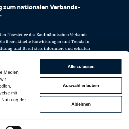
 zum nationalen Verbands-
r
len Newsletter des Kaufmännischen Verbands
Sie über aktuelle Entwicklungen und Trends in
ldung und Beruf stets informiert und erhalten
chafts-Insights und Angebote.
Alle zulassen
le Medien
wir
Auswahl erlauben
edien,
weise mit
r Nutzung der
d auf dem
Ablehnen
!