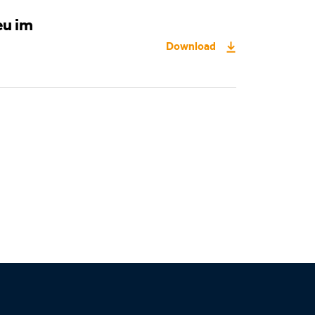
eu im
Download