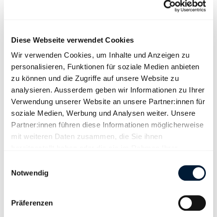
Antworten auf diese Probleme. Die SVP-Initiative schwächt die
Schweiz massiv, gefährdet die Sicherheit, verschärft den
Fachkräftemangel, erhöht den Lohndruck und setzt die AHV
Diese Webseite verwendet Cookies
zusätzlich unter Druck.
Wir verwenden Cookies, um Inhalte und Anzeigen zu
Wie geht es nun weiter? Die Schweiz kann sich nun in aller Ruhe
personalisieren, Funktionen für soziale Medien anbieten
mit dem Vertragspaket der Bilateralen III befassen und
zu können und die Zugriffe auf unsere Website zu
voraussichtlich 2028 darüber abstimmen. Der Kaufmännische
analysieren. Ausserdem geben wir Informationen zu Ihrer
Verband Schweiz wird sich auch weiterhin für eine starke Schweiz
Verwendung unserer Website an unsere Partner:innen für
in Europa und faire Arbeitsbedingungen für alle Berufsleute
soziale Medien, Werbung und Analysen weiter. Unsere
einsetzen.
Partner:innen führen diese Informationen möglicherweise
mit weiteren Daten zusammen, die Sie ihnen
bereitgestellt haben oder die sie im Rahmen Ihrer
Nutzung der Dienste gesammelt haben.
Einwilligungsauswahl
Kontakte
Notwendig
Präferenzen