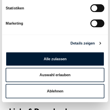
Statistiken
Marketing
Details zeigen
Alle zulassen
Kommunikation
Politik
Kaufmännischer Verband
Kaufmännischer Verband
Schweiz
Schweiz
Auswahl erlauben
T +41 44 283 45 13
T T +41 44 283 45 70
M
M
Mail
Mail
Ablehnen