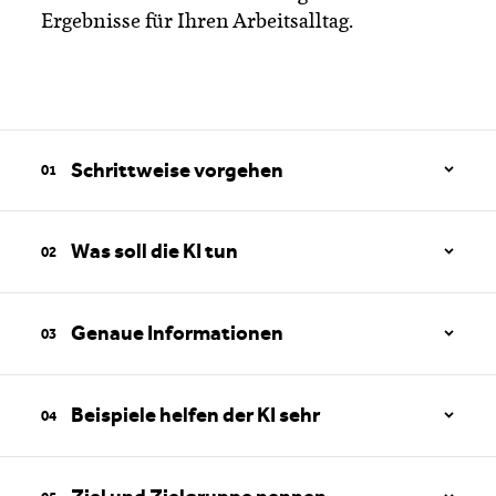
Ergebnisse für Ihren Arbeitsalltag.
Schrittweise vorgehen
Was soll die KI tun
Beginnen Sie mit einer groben Aufgabe – zum Beispiel:
«Schreibe
mir einen Entwurf für den Praxisbericht».
Genaue Informationen
Das Ergebnis wird im Anschluss Schritt für Schritt verfeinert,
indem die Informationen zur Zielgruppe oder zum Stil ergänzt
Schreiben Sie lieber:
«Nutze kurze Sätze und eine klare Sprache»
werden. So wird die KI sicher zum Ziel geführt.
statt
«Schreibe nicht so kompliziert»
.
Beispiele helfen der KI sehr
Es gilt: Ein zu allgemeiner Befehl verwirrt – ein zu voller Befehl
Das System reagiert besser auf konkrete Wünsche als auf
überfordert.
allgemeine Verbote.
Geben Sie Informationen zur Rolle der KI, zur Zielgruppe des
Projekts und zur gewünschten Länge des Textes an.