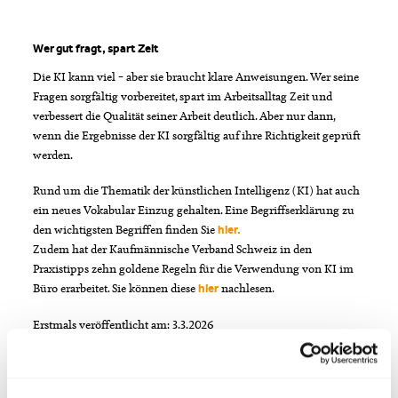
So bleiben Sie kreativ, müssen aber nicht alles selbst tippen.
Damit sparen Sie Zeit und die Qualität Ihrer Texte bleibt immer
Am Ende sind Sie verantwortlich für Ihre Arbeit und das die
Sie können die KI sogar direkt fragen:
«Wie hätte meine Frage
gleich hoch.
Inhalte korrekt sind.
Wer gut fragt, spart Zeit
lauten müssen, damit das Ergebnis noch besser wird?».
So lernen Sie mit jedem Projekt dazu und werden immer sicherer
Die KI kann viel – aber sie braucht klare Anweisungen. Wer seine
im Umgang mit der Technik.
Fragen sorgfältig vorbereitet, spart im Arbeitsalltag Zeit und
verbessert die Qualität seiner Arbeit deutlich. Aber nur dann,
wenn die Ergebnisse der KI sorgfältig auf ihre Richtigkeit geprüft
werden.
Rund um die Thematik der künstlichen Intelligenz (KI) hat auch
ein neues Vokabular Einzug gehalten. Eine Begriffserklärung zu
den wichtigsten Begriffen finden Sie
hier.
Zudem hat der Kaufmännische Verband Schweiz in den
Praxistipps zehn goldene Regeln für die Verwendung von KI im
Büro erarbeitet. Sie können diese
nachlesen.
hier
Erstmals veröffentlicht am: 3.3.2026
Autor: Dominic Karrer