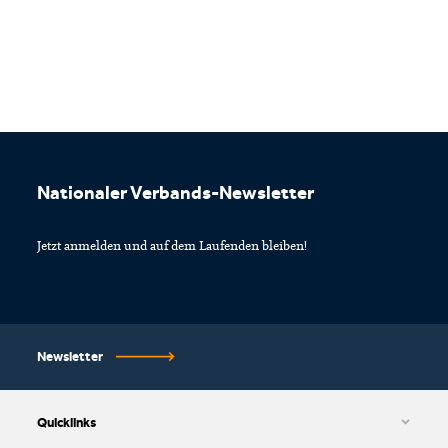
Footer
Nationaler Verbands-Newsletter
Jetzt anmelden und auf dem Laufenden bleiben!
Newsletter
Quicklinks
AGB und Datenschutzbestimmungen