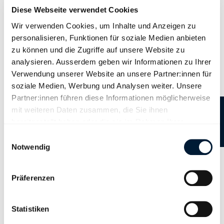
Diese Webseite verwendet Cookies
Diese Seite wurde mit Unterstützung von KI erstellt.
Wir verwenden Cookies, um Inhalte und Anzeigen zu
personalisieren, Funktionen für soziale Medien anbieten
zu können und die Zugriffe auf unsere Website zu
analysieren. Ausserdem geben wir Informationen zu Ihrer
Kontakt
Verwendung unserer Website an unsere Partner:innen für
soziale Medien, Werbung und Analysen weiter. Unsere
Partner:innen führen diese Informationen möglicherweise
Arbeitsgruppe KI
mit weiteren Daten zusammen, die Sie ihnen
Kaufmännischer Verband Schweiz
bereitgestellt haben oder die sie im Rahmen Ihrer
T +41 44 283 45 45
Nutzung der Dienste gesammelt haben.
Einwilligungsauswahl
info
@
kfmv
.
ch
Notwendig
Präferenzen
Beliebte Inhalte
Statistiken