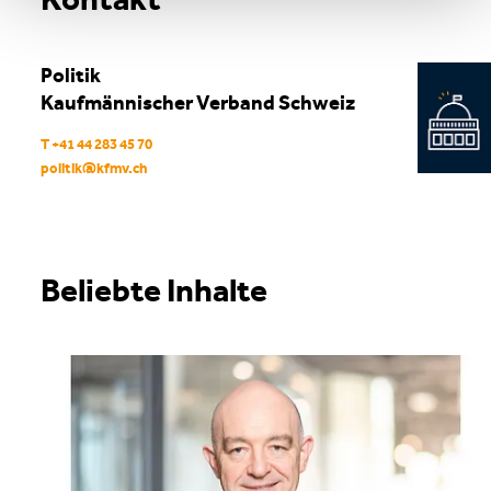
Politik
Kaufmännischer Verband Schweiz
T +41 44 283 45 70
politik
@
kfmv
.
ch
Beliebte Inhalte