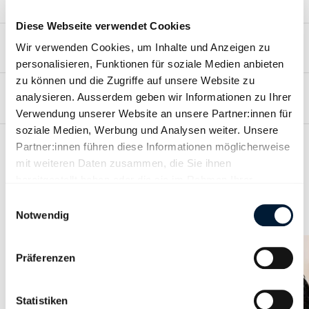
Diese Webseite verwendet Cookies
Über Reto Kälin
Wir verwenden Cookies, um Inhalte und Anzeigen zu
personalisieren, Funktionen für soziale Medien anbieten
zu können und die Zugriffe auf unsere Website zu
Über Gesundheitsförderung Schweiz
analysieren. Ausserdem geben wir Informationen zu Ihrer
Verwendung unserer Website an unsere Partner:innen für
soziale Medien, Werbung und Analysen weiter. Unsere
Partner:innen führen diese Informationen möglicherweise
mit weiteren Daten zusammen, die Sie ihnen
bereitgestellt haben oder die sie im Rahmen Ihrer
Beliebte Inhalte
Nutzung der Dienste gesammelt haben.
Einwilligungsauswahl
Notwendig
Präferenzen
Mehr zu den Mitgliedervorteilen bei Gesundheitsförderung
Schweiz erfahren!
Statistiken