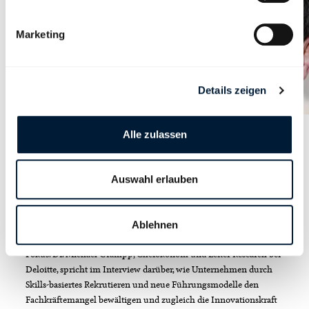
Marketing
Details zeigen
Alle zulassen
Blog
«Eine neue Form der
Führung wird notwendig»
Auswahl erlauben
Im Zeitalter von New Work verändert sich nicht nur die Art und
Weise, wie wir arbeiten, sondern auch die Führung. Flexibilität,
Ablehnen
Selbstbestimmung und menschenzentrierte Ansätze stehen im
Fokus. Dr. Michael Grampp, Chefökonom und Leiter Research bei
Deloitte, spricht im Interview darüber, wie Unternehmen durch
Skills-basiertes Rekrutieren und neue Führungsmodelle den
Fachkräftemangel bewältigen und zugleich die Innovationskraft