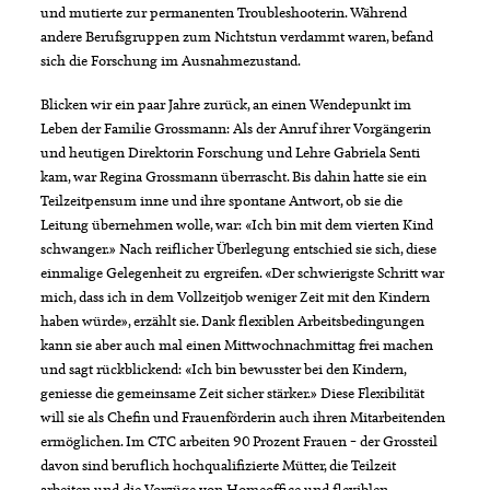
und mutierte zur permanenten Troubleshooterin. Während
andere Berufsgruppen zum Nichtstun verdammt waren, befand
sich die Forschung im Ausnahmezustand.
Blicken wir ein paar Jahre zurück, an einen Wendepunkt im
Leben der Familie Grossmann: Als der Anruf ihrer Vorgängerin
und heutigen Direktorin Forschung und Lehre Gabriela Senti
kam, war Regina Grossmann überrascht. Bis dahin hatte sie ein
Teilzeitpensum inne und ihre spontane Antwort, ob sie die
Leitung übernehmen wolle, war: «Ich bin mit dem vierten Kind
schwanger.» Nach reiflicher Überlegung entschied sie sich, diese
einmalige Gelegenheit zu ergreifen. «Der schwierigste Schritt war
mich, dass ich in dem Vollzeitjob weniger Zeit mit den Kindern
haben würde», erzählt sie. Dank flexiblen Arbeitsbedingungen
kann sie aber auch mal einen Mittwochnachmittag frei machen
und sagt rückblickend: «Ich bin bewusster bei den Kindern,
geniesse die gemeinsame Zeit sicher stärker.» Diese Flexibilität
will sie als Chefin und Frauenförderin auch ihren Mitarbeitenden
ermöglichen. Im CTC arbeiten 90 Prozent Frauen – der Grossteil
davon sind beruflich hochqualifizierte Mütter, die Teilzeit
arbeiten und die Vorzüge von Homeoffice und flexiblen