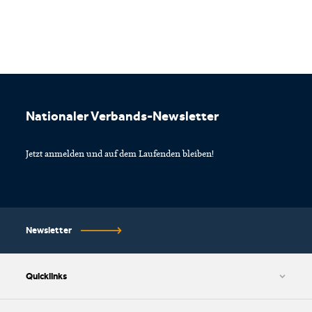
Footer
Nationaler Verbands-Newsletter
Jetzt anmelden und auf dem Laufenden bleiben!
Newsletter
Quicklinks
AGB und Datenschutzbestimmungen
Cookie-Einstellungen