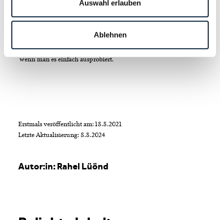
Auswahl erlauben
Mut haben, diese zu packen.»
Das ist es, was Jorina Zehnder den vielen talentierten und
Ablehnen
aufstrebenden Frauen am Arbeitsmarkt mit auf den Weg geben
möchte: Dass Erfolg Spass machen kann, dass vieles möglich ist –
wenn man es einfach ausprobiert.
Erstmals veröffentlicht am: 18.8.2021
Letzte Aktualisierung: 8.8.2024
Autor:in: Rahel Lüönd