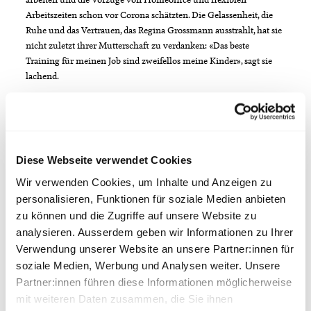
Arbeitszeiten schon vor Corona schätzten. Die Gelassenheit, die
Ruhe und das Vertrauen, das Regina Grossmann ausstrahlt, hat sie
nicht zuletzt ihrer Mutterschaft zu verdanken: «Das beste
Training für meinen Job sind zweifellos meine Kinder», sagt sie
lachend.
Diese Webseite verwendet Cookies
Wir verwenden Cookies, um Inhalte und Anzeigen zu
«Ich arbeite mit Herz und Verstand»
personalisieren, Funktionen für soziale Medien anbieten
zu können und die Zugriffe auf unsere Website zu
Zeit ist Mangelware im Leben von Jorina Zehnder. Wenn es aber
analysieren. Ausserdem geben wir Informationen zu Ihrer
um die Mitarbeitenden geht, die ihr unterstellt sind, hat sie immer
Verwendung unserer Website an unsere Partner:innen für
ein offenes Ohr. «Kommunikation ist mir extrem wichtig. Wenn
soziale Medien, Werbung und Analysen weiter. Unsere
der Schuh drückt, bin ich da», erklärt die Geschäftsführerin der
Partner:innen führen diese Informationen möglicherweise
Versicherungsbroker Macam und VCW. Sie hat eine klare Linie,
kommuniziert offen und ehrlich – aber immer wertschätzend. In
mit weiteren Daten zusammen, die Sie ihnen